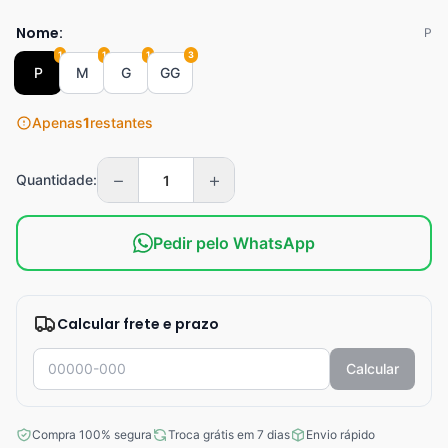
Nome:
P
1
1
1
3
P
M
G
GG
Apenas
1
restantes
−
+
Quantidade:
Pedir pelo WhatsApp
Calcular frete e prazo
Calcular
Compra 100% segura
Troca grátis em 7 dias
Envio rápido