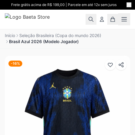
Ir para o conteúdo
Frete grátis acima de R$ 199,00 | Parcele em até 12x sem juros
Início
Seleção Brasileira (Copa do mundo 2026)
Brasil Azul 2026 (Modelo Jogador)
-16%