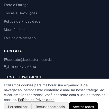
Frete e Entrega
Trocas e Devoluções
Política de Privacidade
Meus Pedidos
Fale pelo WhatsApp
CONTATO
contato@baetastore.com.br
(19) 99528-5604
FORMAS DE PAGAMENTO
Utilizamos cookies para melhorar sua experiência de
Visa
Mastercard
Pix
Boleto
Elo
navegação, personalizar conteúdo e analisar nosso tráfego. Ao
clicar em "Aceitar todos", você consente com o uso de todos os
cookies.
Política de Privacidade
© 2026 Baeta Store. Todos os direitos reservados.
Personalizar
Recusar opcionais
Aceitar todos