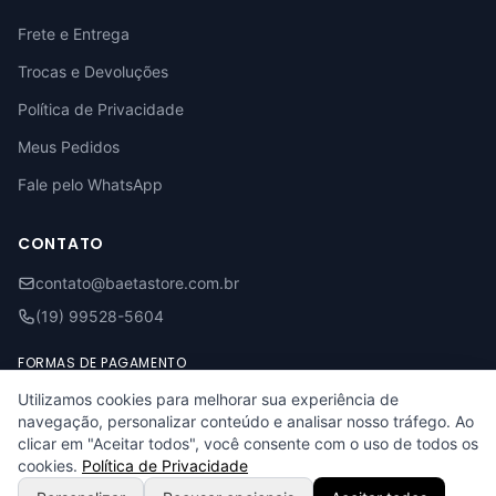
Frete e Entrega
Trocas e Devoluções
Política de Privacidade
Meus Pedidos
Fale pelo WhatsApp
CONTATO
contato@baetastore.com.br
(19) 99528-5604
FORMAS DE PAGAMENTO
Utilizamos cookies para melhorar sua experiência de
Visa
Mastercard
Pix
Boleto
Elo
navegação, personalizar conteúdo e analisar nosso tráfego. Ao
clicar em "Aceitar todos", você consente com o uso de todos os
cookies.
Política de Privacidade
© 2026 Baeta Store. Todos os direitos reservados.