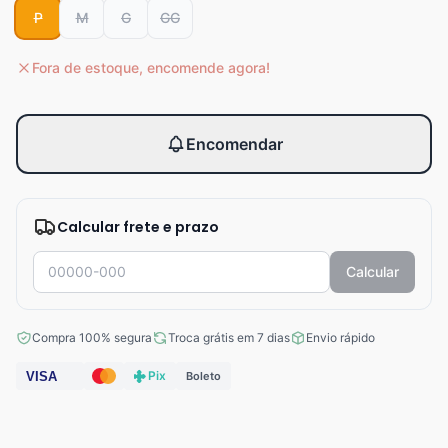
P
M
G
GG
Fora de estoque, encomende agora!
Encomendar
Calcular frete e prazo
Calcular
Compra 100% segura
Troca grátis em 7 dias
Envio rápido
Pix
VISA
Boleto