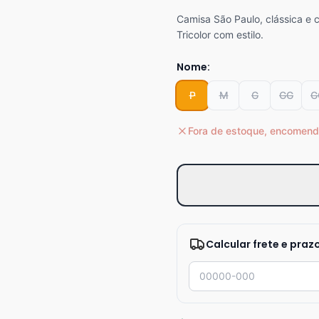
Camisa São Paulo, clássica e c
Tricolor com estilo.
Nome:
P
M
G
GG
G
Fora de estoque, encomend
Calcular frete e praz